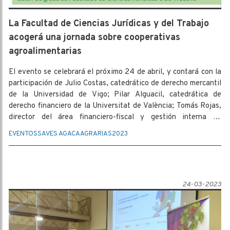
La Facultad de Ciencias Jurídicas y del Trabajo
acogerá una jornada sobre cooperativas
agroalimentarias
El evento se celebrará el próximo 24 de abril, y contará con la
participación de Julio Costas, catedrático de derecho mercantil
de la Universidad de Vigo; Pilar Alguacil, catedrática de
derecho financiero de la Universitat de València; Tomás Rojas,
director del área financiero-fiscal y gestión interna de
Cooperativas Agroalimentarias de España; Higinio Mougán,
EVENTOS
SAVES AGACA
AGRARIAS
2023
gerente de AGACA; y María José Cabaleiro, profesora titular
da Universidade de Vigo e coordinadora del Proyecto SAVES.
24-03-2023